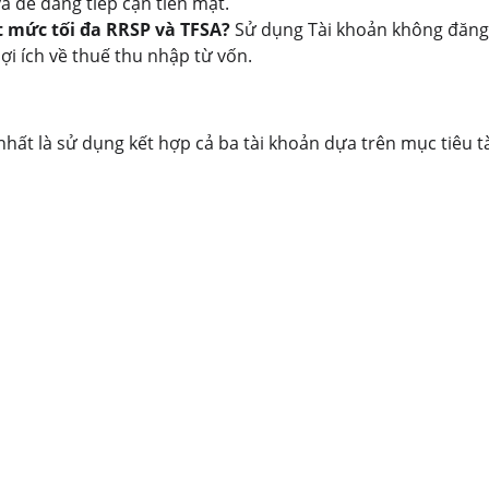
à dễ dàng tiếp cận tiền mặt.
t mức tối đa RRSP và TFSA? 
Sử dụng Tài khoản không đăng 
ợi ích về thuế thu nhập từ vốn.
nhất là sử dụng kết hợp cả ba tài khoản dựa trên mục tiêu t