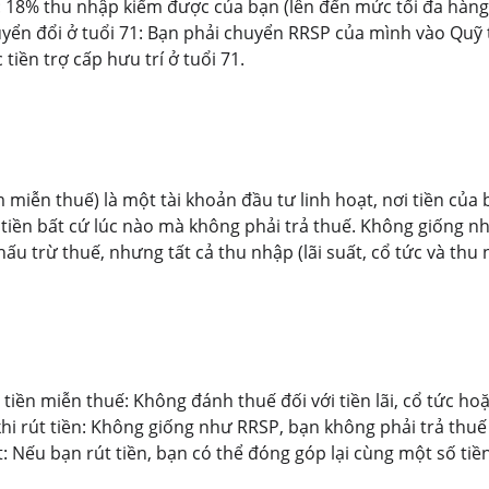
: 18% thu nhập kiếm được của bạn (lên đến mức tối đa hàng
yển đổi ở tuổi 71: Bạn phải chuyển RRSP của mình vào Quỹ 
 tiền trợ cấp hưu trí ở tuổi 71.
m miễn thuế) là một tài khoản đầu tư linh hoạt, nơi tiền của
tiền bất cứ lúc nào mà không phải trả thuế. Không giống n
u trừ thuế, nhưng tất cả thu nhập (lãi suất, cổ tức và thu
:
 tiền miễn thuế: Không đánh thuế đối với tiền lãi, cổ tức ho
i rút tiền: Không giống như RRSP, bạn không phải trả thuế k
: Nếu bạn rút tiền, bạn có thể đóng góp lại cùng một số tiề