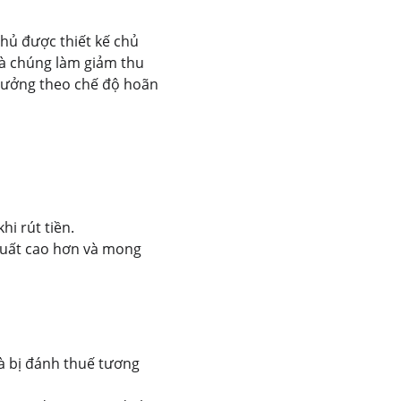
phủ được thiết kế chủ 
là chúng làm giảm thu 
rưởng theo chế độ hoãn 
i rút tiền.
suất cao hơn và mong 
và bị đánh thuế tương 