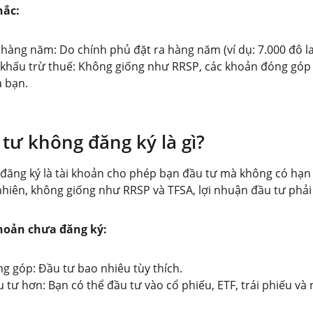
hắc:
hàng năm: Do chính phủ đặt ra hàng năm (ví dụ: 7.000 đô l
 khấu trừ thuế: Không giống như RRSP, các khoản đóng góp
a bạn.
tư không đăng ký là gì?
đăng ký là tài khoản cho phép bạn đầu tư mà không có hạn 
nhiên, không giống như RRSP và TFSA, lợi nhuận đầu tư phải
khoản chưa đăng ký:
g góp: Đầu tư bao nhiêu tùy thích.
 tư hơn: Bạn có thể đầu tư vào cổ phiếu, ETF, trái phiếu và 