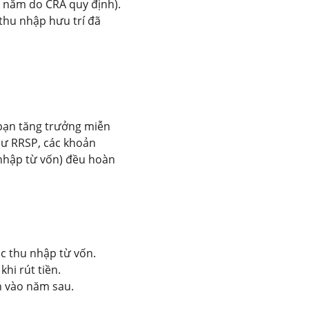
 năm do CRA quy định).
thu nhập hưu trí đã 
 bạn tăng trưởng miễn 
hư RRSP, các khoản 
 nhập từ vốn) đều hoàn 
ặc thu nhập từ vốn.
hi rút tiền.
n vào năm sau.