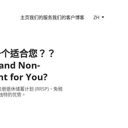
主页
我们的服务
我们的客户
博客
ZH
一个适合您？？
 and Non-
ht for You?
休储蓄计划 (RRSP)、免税
有独特的优势。