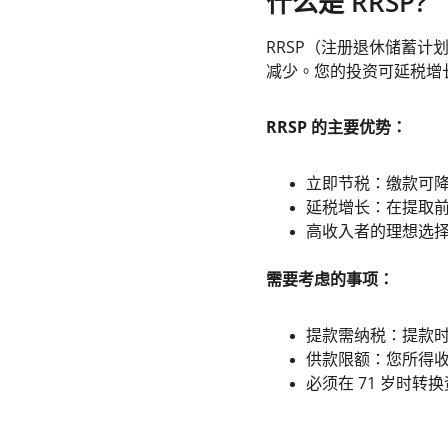
什么是 RRSP?
RRSP（注册退休储蓄
减少。您的投资可延税增
RRSP 的主要优势：
立即节税：缴款可
延税增长：在提取
高收入者的理想选
需要考虑的事项：
提款需纳税：提款
供款限额：您所得收
必须在 71 岁时转换